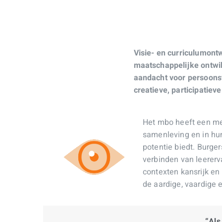
Visie- en curriculumont
maatschappelijke ontwi
aandacht voor persoons
creatieve, participatie
Het mbo heeft een mee
samenleving en in hun
potentie biedt. Burg
verbinden van leererva
contexten kansrijk e
de aardige, vaardige 
“Als