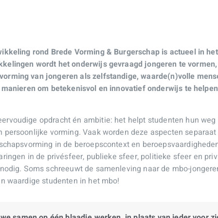
wikkeling rond Brede Vorming & Burgerschap is actueel in het
kkelingen wordt het onderwijs gevraagd jongeren te vormen,
vorming van jongeren als zelfstandige, waarde(n)volle mens
ve manieren om betekenisvol en innovatief onderwijs te help
rvoudige opdracht én ambitie: het helpt studenten hun weg t
 persoonlijke vorming. Vaak worden deze aspecten separaat be
erschapsvorming in de beroepscontext en beroepsvaardigheden
ringen in de privésfeer, publieke sfeer, politieke sfeer en pr
n nodig. Soms schreeuwt de samenleving naar de mbo-jongere
en waardige studenten in het mbo!
 we samen op één blaadje werken, in plaats van ieder voor z