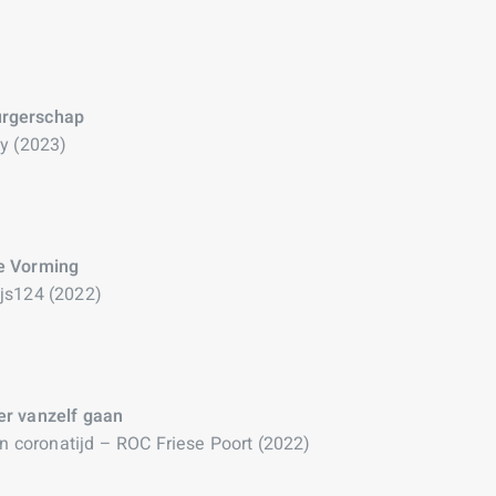
urgerschap
ay (2023)
e Vorming
js124 (2022)
er vanzelf gaan
 in coronatijd – ROC Friese Poort (2022)