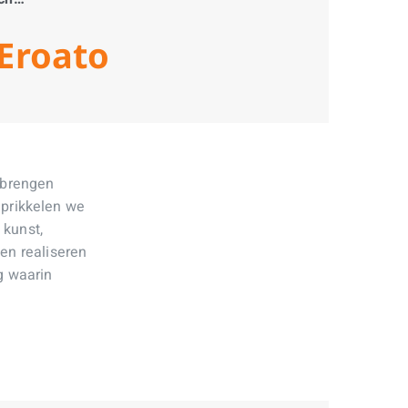
Eroato
 brengen
 prikkelen we
 kunst,
 en realiseren
g waarin