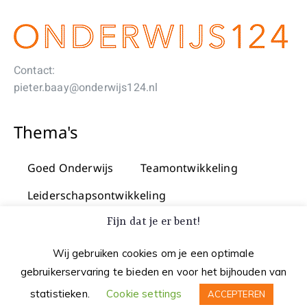
Contact:
pieter.baay@onderwijs124.nl
Thema's
Goed Onderwijs
Teamontwikkeling
Leiderschapsontwikkeling
Praktijkgericht onderzoek & innovatie
Fijn dat je er bent!
Wij gebruiken cookies om je een optimale
gebruikerservaring te bieden en voor het bijhouden van
Auteursrecht © 2026 Onderwijs124
|
Privacy
statistieken.
Cookie settings
ACCEPTEREN