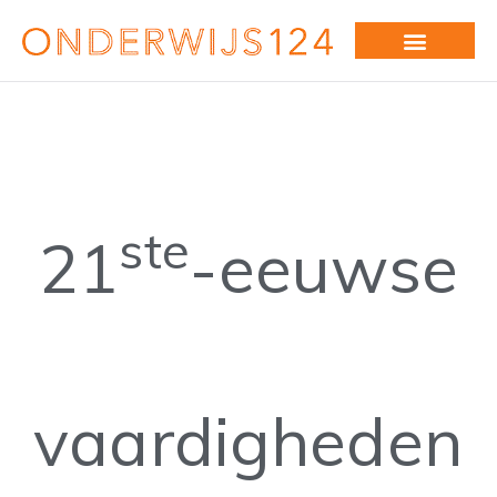
ste
21
-eeuwse
vaardigheden