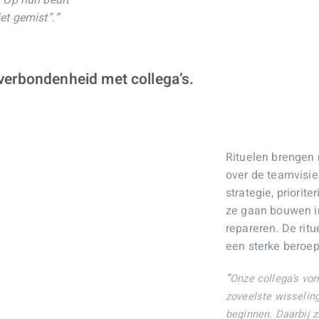
. Op hun beurt
et gemist”.”
verbondenheid met collega’s.
Rituelen brengen 
over de teamvisie 
strategie, priori
ze gaan bouwen in
repareren. De ritu
een sterke beroeps
“
Onze collega’s vo
zoveelste wisselin
beginnen. Daarbij zi