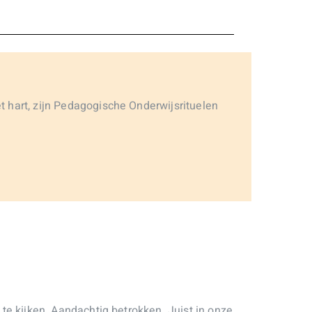
et hart, zijn Pedagogische Onderwijsrituelen
e kijken. Aandachtig betrokken. Juist in onze