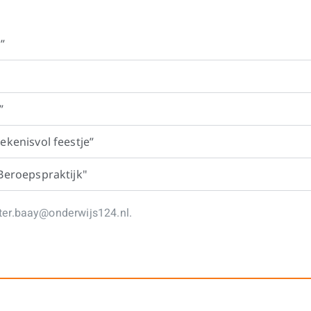
”
”
ekenisvol feestje”
 Beroepspraktijk"
ter.baay@onderwijs124.nl
.