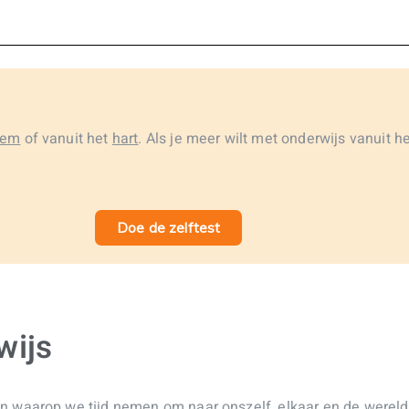
eem
of vanuit het
hart
. Als je meer wilt met onderwijs vanuit h
Doe de zelftest
wijs
 waarop we tijd nemen om naar onszelf, elkaar en de wereld t