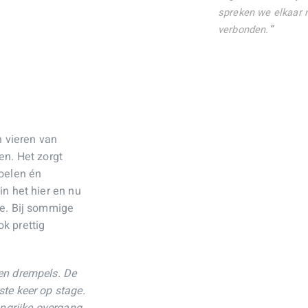
spreken we elkaar n
“
verbonden.
n vieren van
en. Het zorgt
voelen én
in het hier en nu
ne. Bij sommige
k prettig
en drempels. De
te keer op stage.